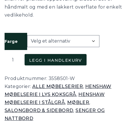
håndmalt og med en lakkert overflate for enkelt
vedlikehold.
Farge
Henshaw,
LEGG I HANDLEKURV
sidebord/nattbord
med
Produktnummer:
3558501-W
en
Kategorier:
ALLE MØBELSERIER
,
HENSHAW
skuff
MØBELSERIE I LYS KOKSGRÅ
,
HENSHAW
i
MØBELSERIE I STÅLGRÅ
,
MØBLER
,
sort
SALONGBORD & SIDEBORD
,
SENGER OG
(i
NATTBORD
tre