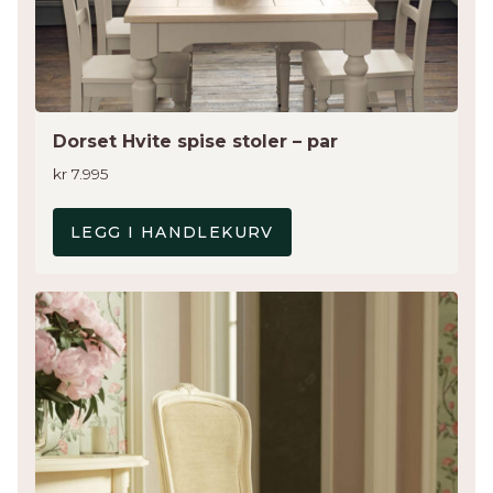
Dorset Hvite spise stoler – par
kr
7.995
LEGG I HANDLEKURV