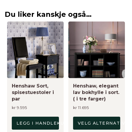
Du liker kanskje også…
Dette
produktet
har
flere
varianter.
Alternativene
kan
velges
på
Henshaw Sort,
Henshaw, elegant
produktsiden
spisestuestoler i
lav bokhylle i sort.
par
( i tre farger)
kr
9.595
kr
11.695
LEGG I HANDLEKURV
VELG ALTERNATIV