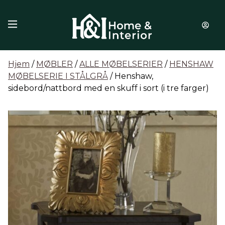
Hopp til innhold
Hjem
/
MØBLER
/
ALLE MØBELSERIER
/
HENSHAW
MØBELSERIE I STÅLGRÅ
/ Henshaw,
sidebord/nattbord med en skuff i sort (i tre farger)