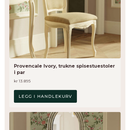
Provencale Ivory, trukne spisestuestoler
i par
kr
13.895
LEGG I HANDLEKURV