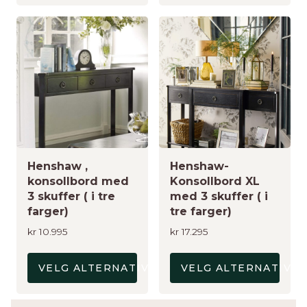
Dette
Dette
produktet
produktet
har
har
flere
flere
varianter.
varianter.
Alternativene
Alternativene
kan
kan
velges
velges
på
på
Henshaw ,
Henshaw-
produktsiden
produktsiden
konsollbord med
Konsollbord XL
3 skuffer ( i tre
med 3 skuffer ( i
farger)
tre farger)
kr
10.995
kr
17.295
VELG ALTERNATIV
VELG ALTERNATIV