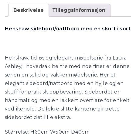
farger)
antall
Beskrivelse
Tilleggsinformasjon
Henshaw sidebord/nattbord med en skuff i sort
Henshaw, tidløs og elegant møbelserie fra Laura
Ashley, i hovedsak heltre med noe finer er denne
serien en solid og vakker møbelserie. Her et
elegant sidebord/nattbord med en hylle og en
skuff for praktisk oppbevaring. Sidebordet er
håndmalt og med en lakkert overflate for enkelt
vedlikehold. De lekre slitte kantene gir dette
sidebordet det lille ekstra.
Størrelse: H60cm W50cm D40cm