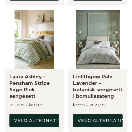
Dette
Dette
produktet
produktet
har
har
flere
flere
varianter.
varianter.
Alternativene
Alternativene
kan
kan
velges
velges
på
på
produktsiden
Laura Ashley –
produktsiden
Linlithgow Pale
Pensham Stripe
Lavender –
Sage Pink
botanisk sengesett
sengesett
i bomullssateng
Prisområde:
Prisområde:
kr
1.095
–
kr
1.895
kr
595
–
kr
2.895
kr 1.095
kr 595
til
til
VELG ALTERNATIV
VELG ALTERNATIV
kr 1.895
kr 2.895