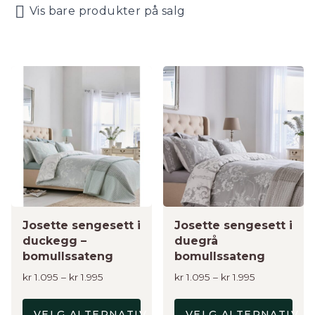
Vis bare produkter på salg
Dette
Dette
produktet
produktet
har
har
flere
flere
varianter.
varianter.
Alternativene
Alternativene
kan
kan
velges
velges
på
på
produktsiden
Josette sengesett i
produktsiden
Josette sengesett i
duckegg –
duegrå
bomullssateng
bomullssateng
Prisområde:
Prisområde:
kr
1.095
–
kr
1.995
kr
1.095
–
kr
1.995
kr 1.095
kr 1.095
til
til
VELG ALTERNATIV
VELG ALTERNATIV