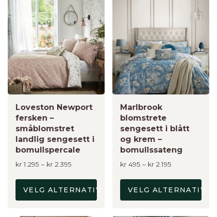
Dette
Dette
produktet
produktet
har
har
flere
flere
varianter.
varianter.
Alternativene
Alternativene
kan
kan
velges
velges
på
på
produktsiden
Loveston Newport
produktsiden
Marlbrook
fersken –
blomstrete
småblomstret
sengesett i blått
landlig sengesett i
og krem –
bomullspercale
bomullssateng
Prisområde:
Prisområde:
kr
1.295
–
kr
2.395
kr
495
–
kr
2.195
kr 1.295
kr 495
til
til
VELG ALTERNATIV
VELG ALTERNATIV
kr 2.395
kr 2.195