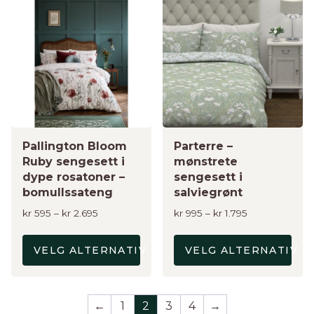
produktet
produktet
har
har
flere
flere
varianter.
varianter.
Alternativene
Alternativene
kan
kan
velges
velges
på
på
produktsiden
Pallington Bloom
produktsiden
Parterre –
Ruby sengesett i
mønstrete
dype rosatoner –
sengesett i
bomullssateng
salviegrønt
Prisområde:
Prisområde:
kr
595
–
kr
2.695
kr
995
–
kr
1.795
kr 595
kr 995
til
til
VELG ALTERNATIV
VELG ALTERNATIV
kr 2.695
kr 1.795
←
1
2
3
4
→