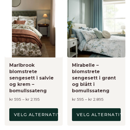
Dette
Dette
produktet
produktet
har
har
flere
flere
varianter.
varianter.
Alternativene
Alternativene
kan
kan
velges
velges
på
på
produktsiden
Marlbrook
produktsiden
Mirabelle –
blomstrete
blomstrete
sengesett i salvie
sengesett i grønt
og krem –
og blått i
bomullssateng
bomullssateng
Prisområde:
Prisområde:
kr
595
–
kr
2.195
kr
595
–
kr
2.895
kr 595
kr 595
til
til
VELG ALTERNATIV
VELG ALTERNATIV
kr 2.195
kr 2.895