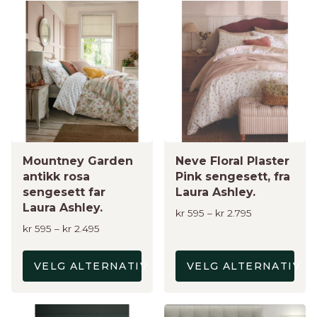
Dette
Dette
produktet
produktet
har
har
flere
flere
varianter.
varianter.
Alternativene
Alternativene
kan
kan
velges
velges
på
på
produktsiden
Mountney Garden
produktsiden
Neve Floral Plaster
antikk rosa
Pink sengesett, fra
sengesett far
Laura Ashley.
Laura Ashley.
Prisområde:
kr
595
–
kr
2.795
kr 595
Prisområde:
kr
595
–
kr
2.495
til
kr 595
kr 2.795
til
VELG ALTERNATIV
VELG ALTERNATIV
kr 2.495
Dette
Dette