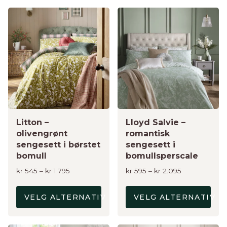
Dette
Dette
produktet
produktet
har
har
flere
flere
varianter.
varianter.
Alternativene
Alternativene
kan
kan
velges
velges
på
på
produktsiden
Litton –
produktsiden
Lloyd Salvie –
olivengrønt
romantisk
sengesett i børstet
sengesett i
bomull
bomullsperscale
Prisområde:
Prisområde:
kr
545
–
kr
1.795
kr
595
–
kr
2.095
kr 545
kr 595
til
til
VELG ALTERNATIV
VELG ALTERNATIV
kr 1.795
kr 2.095