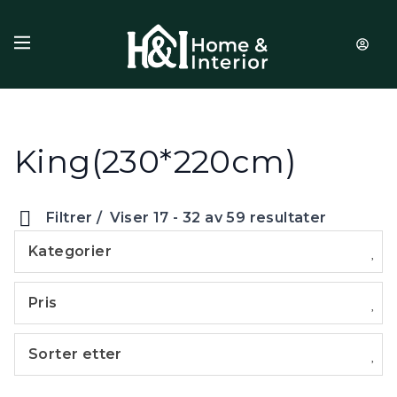
Hopp til innhold
King(230*220cm)
Filtrer
Viser 17 - 32 av 59 resultater
Kategorier
Pris
Sorter etter