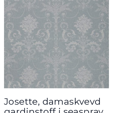
Josette, damaskvevd
gardinstoff i seaspray