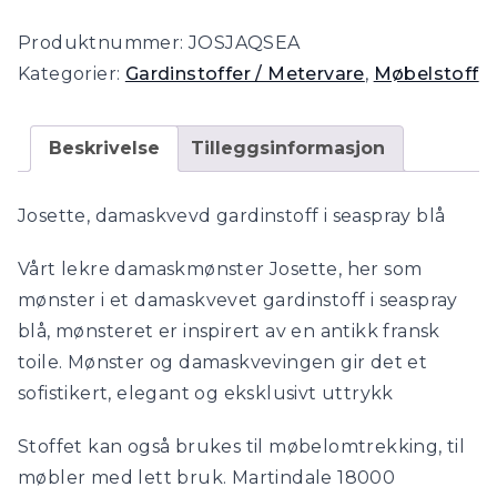
gardinstoff
Produktnummer:
JOSJAQSEA
i
Kategorier:
Gardinstoffer / Metervare
,
Møbelstoff
seaspray
blå
antall
Beskrivelse
Tilleggsinformasjon
Josette, damaskvevd gardinstoff i seaspray blå
Vårt lekre damaskmønster Josette, her som
mønster i et damaskvevet gardinstoff i seaspray
blå, mønsteret er inspirert av en antikk fransk
toile. Mønster og damaskvevingen gir det et
sofistikert, elegant og eksklusivt uttrykk
Stoffet kan også brukes til møbelomtrekking, til
møbler med lett bruk. Martindale 18000