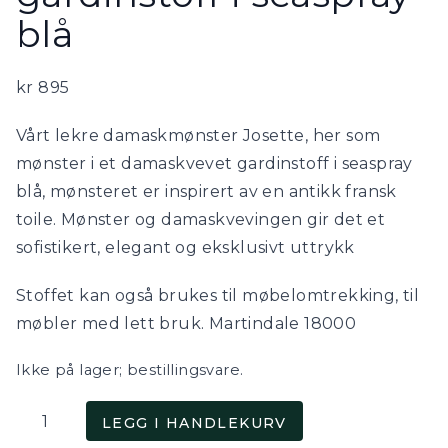
blå
kr
895
Vårt lekre damaskmønster Josette, her som
mønster i et damaskvevet gardinstoff i seaspray
blå, mønsteret er inspirert av en antikk fransk
toile. Mønster og damaskvevingen gir det et
sofistikert, elegant og eksklusivt uttrykk
Stoffet kan også brukes til møbelomtrekking, til
møbler med lett bruk. Martindale 18000
Ikke på lager; bestillingsvare.
Josette,
LEGG I HANDLEKURV
damaskvevd