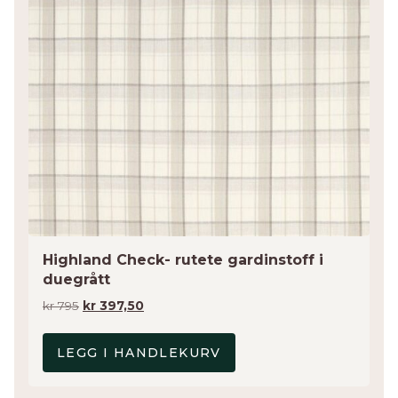
Highland Check- rutete gardinstoff i
duegrått
Opprinnelig
Nåværende
kr
795
kr
397,50
pris
pris
var:
er:
LEGG I HANDLEKURV
kr 795.
kr 397,50.