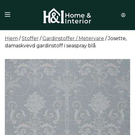
Hopp til innhold
Hjem
/
Stoffer
/
Gardinstoffer / Metervare
/ Josette,
damaskvevd gardinstoff i seaspray blå