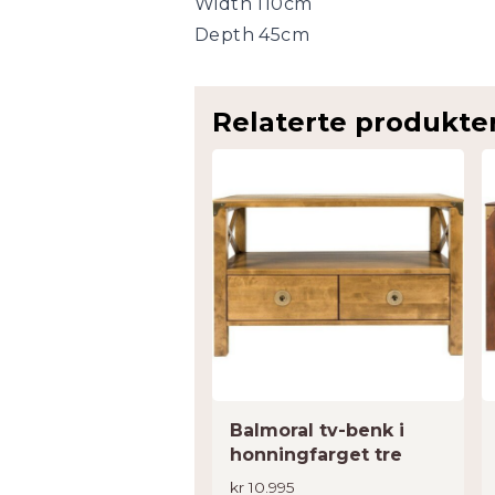
Width 110cm
Depth 45cm
Relaterte produkte
Balmoral tv-benk i
honningfarget tre
kr
10.995