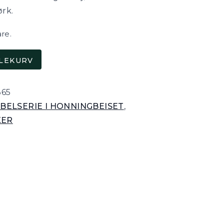
ørk.
are.
DLEKURV
365
BELSERIE I HONNINGBEISET
,
KER