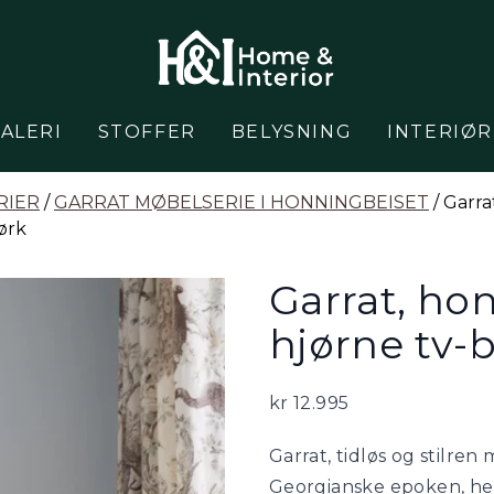
ALERI
STOFFER
BELYSNING
INTERIØR
RIER
/
GARRAT MØBELSERIE I HONNINGBEISET
/ Garra
ørk
Garrat, ho
hjørne tv-b
kr
12.995
Garrat, tidløs og stilren
Georgianske epoken, he