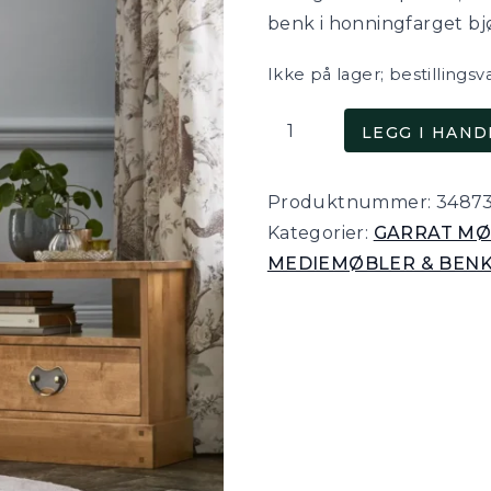
benk i honningfarget bj
Ikke på lager; bestillingsv
Garrat,
LEGG I HAN
honningfarget
hjørne
Produktnummer:
3487
tv-
Kategorier:
GARRAT MØ
benk
MEDIEMØBLER & BEN
i
bjørk
antall