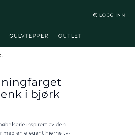
LOGG INN
GULVTEPPER
OUTLET
t,
nningfarget
enk i bjørk
 møbelserie inspirert av den
r med en elegant hjørne tv-