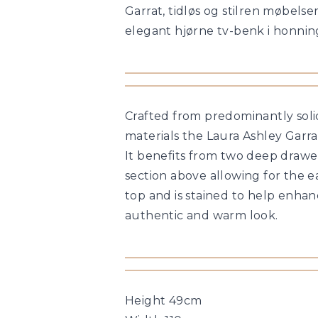
Garrat, tidløs og stilren møbels
elegant hjørne tv-benk i honnin
Crafted from predominantly sol
materials the Laura Ashley Garra
It benefits from two deep drawe
section above allowing for the 
top and is stained to help enhanc
authentic and warm look.
Height 49cm